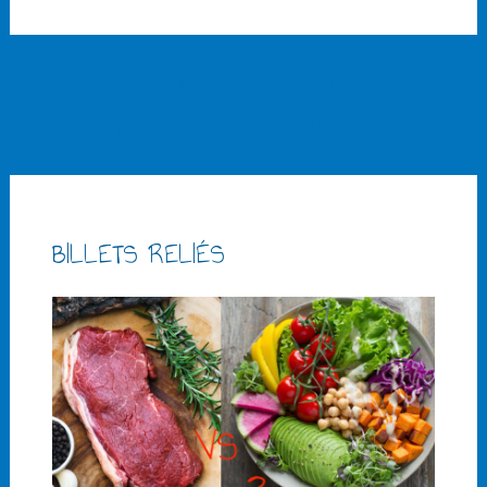
←
Article
Article
précédent
suivant
→
BILLETS RELIÉS